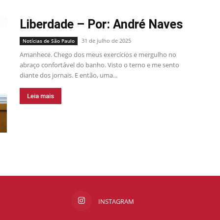
Liberdade – Por: André Naves
31 de julho de 2025
Notícias de São Paulo
Amanhece. Chego dos meus exercícios e mergulho no
abraço confortável do banho. Visto o terno e me sento
diante dos jornais. E então, uma...
Leia mais
INSTAGRAM