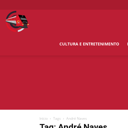
O
Metropolitano
CULTURA E ENTRETENIMENTO
News
Início
Tags
André Naves
Tag: André Naves