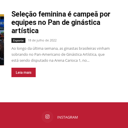
Seleção feminina é campeã por
equipes no Pan de ginástica
artística
18 de julho de 2022
Esporte
Ao longo da última semana, as ginastas brasileiras vinham
sobrando no Pan-Americano de Ginástica Artística, que
está sendo disputado na Arena Carioca 1, no...
Leia mais
INSTAGRAM