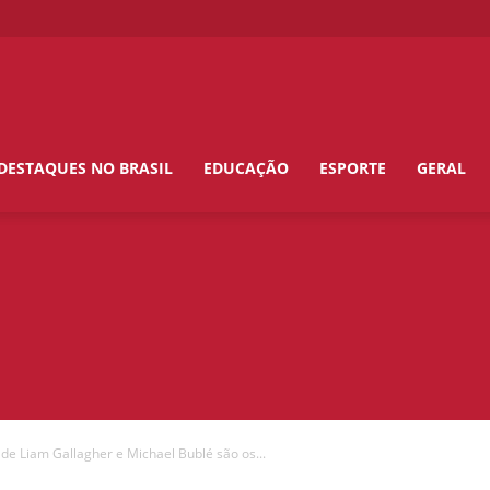
DESTAQUES NO BRASIL
EDUCAÇÃO
ESPORTE
GERAL
de Liam Gallagher e Michael Bublé são os...