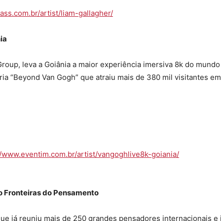
pass.com.br/
artist/liam-gallagher/
ia
roup, leva a Goiânia a maior experiência imersiva 8k do mundo 
ia “Beyond Van Gogh” que atraiu mais de 380 mil visitantes em
//www.eventim.com.br/
artist/vangoghlive8k-goiania/
do Fronteiras do Pensamento
que já reuniu mais de 250 grandes pensadores internacionais e