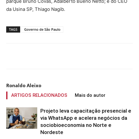
parque Bruno Covas, Adalberto Bueno Netto; e do CEO
da Usina SP, Thiago Nagib.
TAGS
Governo de São Paulo
Compartilhado
Ronaldo Aleixo
ARTIGOS RELACIONADOS
Mais do autor
Projeto leva capacitação presencial e
via WhatsApp e acelera negócios da
sociobioeconomia no Norte e
Nordeste