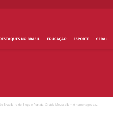
DESTAQUES NO BRASIL
EDUCAÇÃO
ESPORTE
GERAL
ão Brasileira de Blogs e Portais, Cileide Moussallem é homenageada...