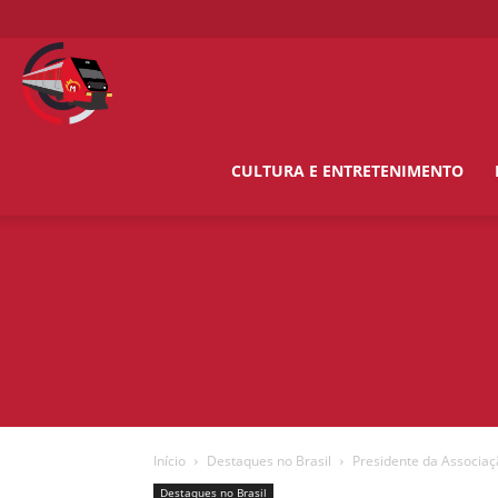
O
Metropolitano
CULTURA E ENTRETENIMENTO
News
Início
Destaques no Brasil
Presidente da Associaç
Destaques no Brasil