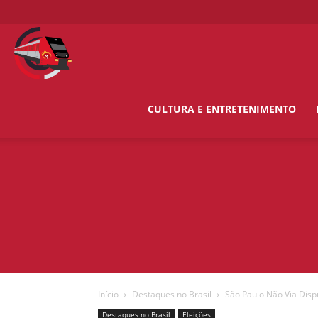
O
Metropolitano
CULTURA E ENTRETENIMENTO
News
Início
Destaques no Brasil
São Paulo Não Via Disp
Destaques no Brasil
Eleições