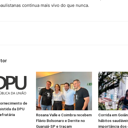
paulistanas continua mais vivo do que nunca.
tor
fornecimento de
ssistida da DPU
efratária
Rosana Valle e Coimbra recebem
Corrida em Goiâni
Flávio Bolsonaro e Derrite no
hábitos saudávei
Guarujá-SP e traçam
importância dos