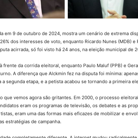
da em 9 de outubro de 2024, mostra um cenário de extrema disp
 26% dos interesses de voto, enquanto Ricardo Nunes (MDB) e
uta acirrada, só foi visto há 24 anos, na eleição municipal de 
à frente da corrida eleitoral, enquanto Paulo Maluf (PPB) e Ge
urno. A diferença que Alckmin fez na disputa foi mínima: apena
a segunda etapa, e a petista acabou se tornando a primeira ele
 que vemos agora são gritantes. Em 2000, o processo eleitoral 
ndidatos eram os programas de televisão, os debates e as pro
stas, eram uma das formas mais eficazes de mobilizar e envolver
nas estratégias de campanha.
idade completamente diferente. A internet mudou radicalmente