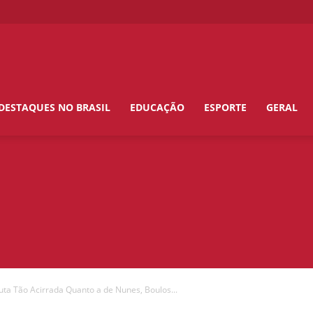
DESTAQUES NO BRASIL
EDUCAÇÃO
ESPORTE
GERAL
uta Tão Acirrada Quanto a de Nunes, Boulos...