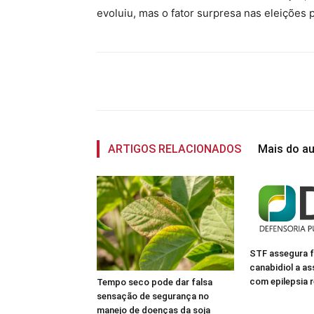
evoluiu, mas o fator surpresa nas eleições 
Compartilhado
ARTIGOS RELACIONADOS
Mais do au
STF assegura 
canabidiol a a
com epilepsia r
Tempo seco pode dar falsa
sensação de segurança no
manejo de doenças da soja