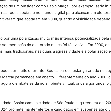
ção de um outsider como Pablo Marçal, por exemplo, seria inim
 nas redes sociais e no mundo digital para alcançar um eleitor
 tiveram que adotaram em 2000, quando a visibilidade dependia 
do por uma polarização muito mais intensa, potencializada pela i
a segmentação do eleitorado nunca foi tão visível. Em 2000, e
 mais tradicionais, nas quais a agressividade e a polarização
l pode ser muito diferente. Boulos parece estar garantido no s
 Marçal permanece em aberto. Diferentemente do ano 2000, qua
gora o embate se dá no ambiente virtual, onde algoritmos, big
ilidade. Assim como a cidade de São Paulo surpreendeu em 20
, 2024 promete manter eleitos e candidatos em suspense até o