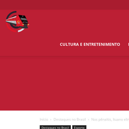
O
Metropolitano
CULTURA E ENTRETENIMENTO
News
Início
Destaques no Brasil
Nos pênaltis, Ituano el
Destaques no Brasil
Esporte