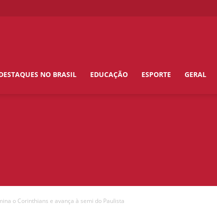
DESTAQUES NO BRASIL
EDUCAÇÃO
ESPORTE
GERAL
imina o Corinthians e avança à semi do Paulista