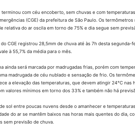
ta, terminou com céu encoberto, sem chuvas e com temperatura
mergências (CGE) da prefeitura de São Paulo. Os termômetros 
 relativa do ar oscila em torno de 75% e dia segue sem previs
do CGE registrou 28,5mm de chuva até às 7h desta segunda-fe
vale à 55,7% da média para o mês.
a ainda será marcada por madrugadas frias, porém com temper
uma madrugada de céu nublado e sensação de frio. Os termôme
rece a elevação das temperaturas, que devem atingir 24°C nas
 com valores mínimos em torno dos 33% e também não há previs
o de sol entre poucas nuvens desde o amanhecer e temperatur
idade do ar se mantêm baixos nas horas mais quentes do dia, c
s sem previsão de chuva.