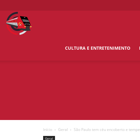
O
Metropolitano
CULTURA E ENTRETENIMENTO
News
Início
Geral
São Paulo tem céu encoberto e tempe
Geral