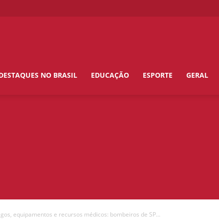
DESTAQUES NO BRASIL
EDUCAÇÃO
ESPORTE
GERAL
igos, equipamentos e recursos médicos: bombeiros de SP...