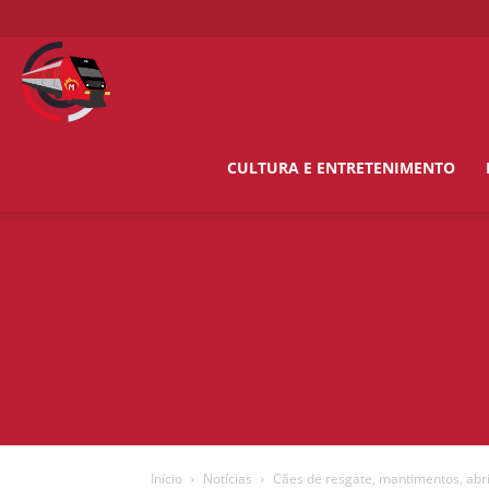
O
Metropolitano
CULTURA E ENTRETENIMENTO
News
Início
Notícias
Cães de resgate, mantimentos, abr