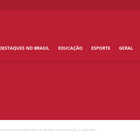
DESTAQUES NO BRASIL
EDUCAÇÃO
ESPORTE
GERAL
vestimentos ambientais e alinhar conservação à agenda...