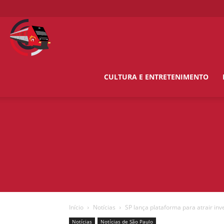
O
Metropolitano
CULTURA E ENTRETENIMENTO
News
Início
Notícias
SP lança plataforma para atrair in
Notícias
Notícias de São Paulo