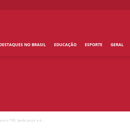
DESTAQUES NO BRASIL
EDUCAÇÃO
ESPORTE
GERAL
ra o 190, ‘pede pizza’ e é...