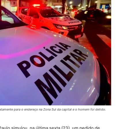
iatamente para o endereço na Zona Sul da capital e o homem foi detido.
aulo simulou, na última sexta (23), um pedido de