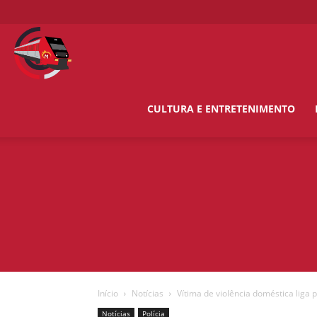
O
Metropolitano
CULTURA E ENTRETENIMENTO
News
Início
Notícias
Vítima de violência doméstica liga pa
Notícias
Polícia