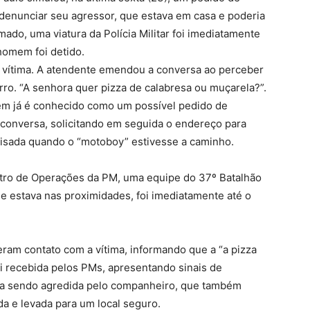
ra denunciar seu agressor, que estava em casa e poderia
ado, uma viatura da Polícia Militar foi imediatamente
homem foi detido.
 a vítima. A atendente emendou a conversa ao perceber
rro. “A senhora quer pizza de calabresa ou muçarela?”.
em já é conhecido como um possível pedido de
 conversa, solicitando em seguida o endereço para
avisada quando o “motoboy” estivesse a caminho.
ntro de Operações da PM, uma equipe do 37º Batalhão
ue estava nas proximidades, foi imediatamente até o
eram contato com a vítima, informando que a “a pizza
oi recebida pelos PMs, apresentando sinais de
ava sendo agredida pelo companheiro, que também
da e levada para um local seguro.