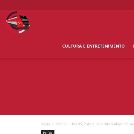
O
Metropolitano
CULTURA E ENTRETENIMENTO
News
Início
Polícia
No RS, Polícia Federal combate crim
Polícia