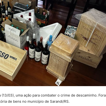
eira (13/03), uma ação para combater o crime de descaminho. F
ória de bens no município de Sarandi/RS.