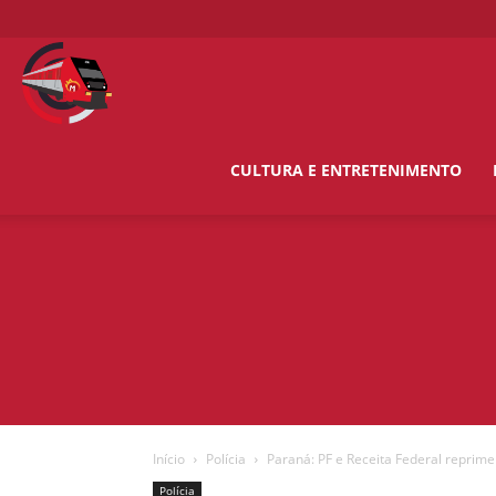
O
Metropolitano
CULTURA E ENTRETENIMENTO
News
Início
Polícia
Paraná: PF e Receita Federal repri
Polícia