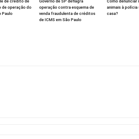
de de crédito de
Governo de SP deflagra
Como denunciar 
o de operação do
operação contra esquema de
animais à polícia
o Paulo
venda fraudulenta de créditos
casa?
de ICMS em São Paulo