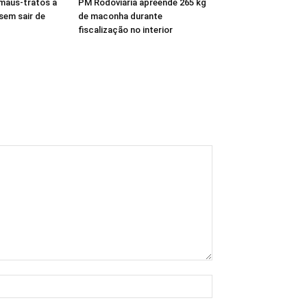
maus-tratos a
PM Rodoviária apreende 265 kg
 sem sair de
de maconha durante
fiscalização no interior