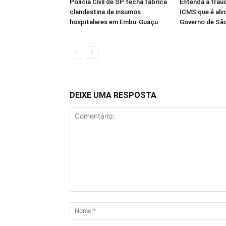
Polícia Civil de SP fecha fábrica
Entenda a frau
clandestina de insumos
ICMS que é alv
hospitalares em Embu-Guaçu
Governo de Sã
DEIXE UMA RESPOSTA