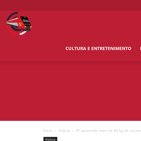
O
Metropolitano
CULTURA E ENTRETENIMENTO
News
Início
Polícia
PF apreende mais de 40 kg de cocaí
Polícia