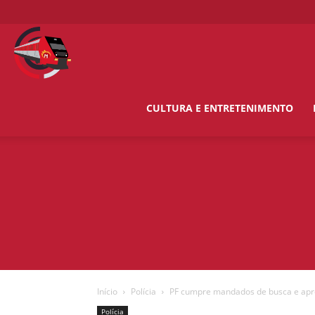
O
Metropolitano
CULTURA E ENTRETENIMENTO
News
Início
Polícia
PF cumpre mandados de busca e apre
Polícia