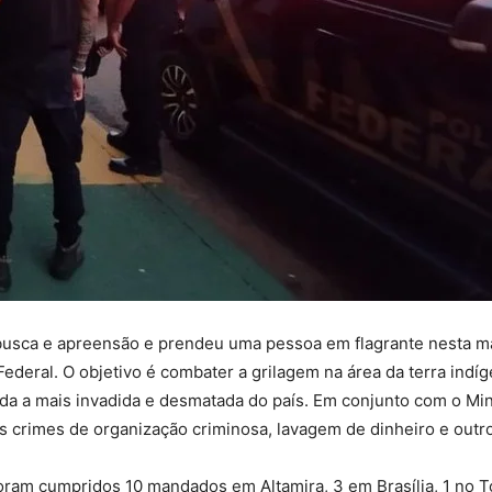
busca e apreensão e prendeu uma pessoa em flagrante nesta ma
ederal. O objetivo é combater a grilagem na área da terra indíge
ada a mais invadida e desmatada do país. Em conjunto com o Min
 crimes de organização criminosa, lavagem de dinheiro e outr
foram cumpridos 10 mandados em Altamira, 3 em Brasília, 1 no To