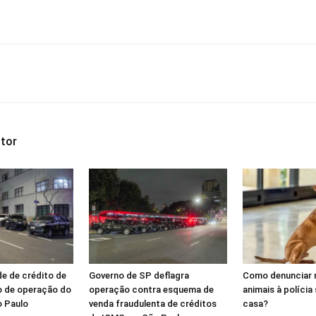
tor
de de crédito de
Governo de SP deflagra
Como denunciar 
o de operação do
operação contra esquema de
animais à polícia
o Paulo
venda fraudulenta de créditos
casa?