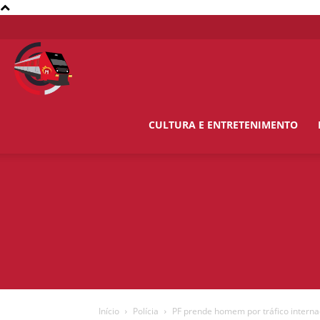
O
Metropolitano
CULTURA E ENTRETENIMENTO
News
Início
Polícia
PF prende homem por tráfico interna