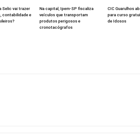
 Selic vai trazer
Na capital, Ipem-SP fiscaliza
CIC Guarulhos ab
, contabilidade e
veículos que transportam
para curso gratu
ileiros?
produtos perigosos e
de Idosos
cronotacógrafos