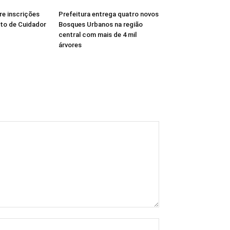
re inscrições
Prefeitura entrega quatro novos
ito de Cuidador
Bosques Urbanos na região
central com mais de 4 mil
árvores