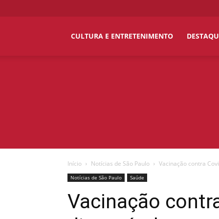
O
CULTURA E ENTRETENIMENTO
DESTAQU
Metropolitano
News
Início
Notícias de São Paulo
Vacinação contra Covi
Notícias de São Paulo
Saúde
Vacinação contra