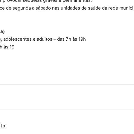
de provocar sequelas graves e permanentes.
ece de segunda a sábado nas unidades de saúde da rede munici
ra)
, adolescentes e adultos – das 7h às 19h
h às 19
tor