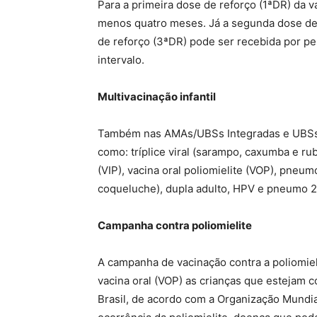
Para a primeira dose de reforço (1ªDR) da 
menos quatro meses. Já a segunda dose de r
de reforço (3ªDR) pode ser recebida por p
intervalo.
Multivacinação infantil
Também nas AMAs/UBSs Integradas e UBSs a c
como: tríplice viral (sarampo, caxumba e rub
(VIP), vacina oral poliomielite (VOP), pneum
coqueluche), dupla adulto, HPV e pneumo 2
Campanha contra poliomielite
A campanha de vacinação contra a poliomieli
vacina oral (VOP) as crianças que estejam c
Brasil, de acordo com a Organização Mundial