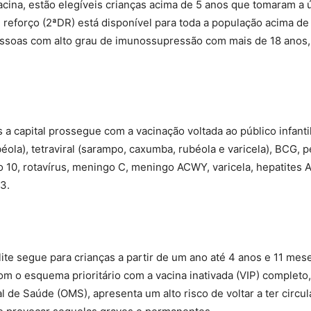
vacina, estão elegíveis crianças acima de 5 anos que tomaram a
eforço (2ªDR) está disponível para toda a população acima de 
essoas com alto grau de imunossupressão com mais de 18 anos
apital prossegue com a vacinação voltada ao público infantil
éola), tetraviral (sarampo, caxumba, rubéola e varicela), BCG, p
o 10, rotavírus, meningo C, meningo ACWY, varicela, hepatites A 
3.
te segue para crianças a partir de um ano até 4 anos e 11 mese
om o esquema prioritário com a vacina inativada (VIP) completo,
 de Saúde (OMS), apresenta um alto risco de voltar a ter circu