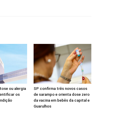
ctose ou alergia
SP confirma três novos casos
entificar os
de sarampo e orienta dose zero
ondição
da vacina em bebês da capital e
Guarulhos