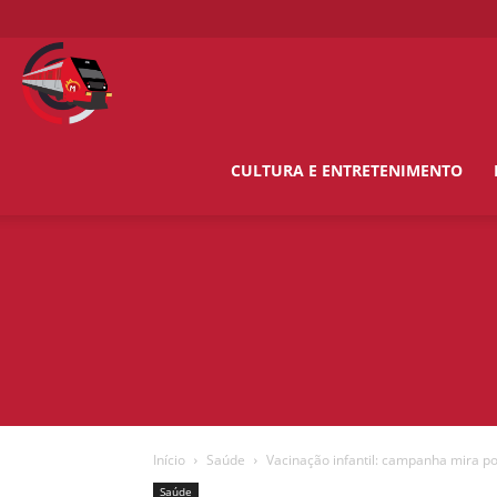
O
Metropolitano
CULTURA E ENTRETENIMENTO
News
Início
Saúde
Vacinação infantil: campanha mira po
Saúde