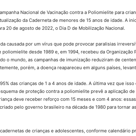
Campanha Nacional de Vacinação contra a Poliomielite para cria
ualização da Caderneta de menores de 15 anos de idade. A inici
para 20 de agosto de 2022, o Dia D de Mobilização Nacional.
a causada por um vírus que pode provocar paralisias irreversíve
de poliomielite desde 1989 e, em 1994, recebeu da Organização
todo o mundo, as campanhas de imunização reduziram de cente
emente, porém, a doença reapareceu em alguns países, levant
% das crianças de 1 a 4 anos de idade. A última vez que isso 
esquema de proteção contra a poliomielite prevê a aplicação de 
criança deve receber reforço com 15 meses e com 4 anos: essas 
criado pelo governo brasileiro na década de 1980 para tornar 
s cadernetas de crianças e adolescentes, conforme calendário 