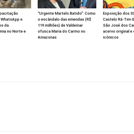
apacitação
“Urgente Martelo Batido”: Como
Exposição dos 30
ia WhatsApp e
o escândalo das emendas (R$
Castelo Rá-Tim-
os da
119 milhões) de Valdemar
São José dos C
mia no Norte e
ofusca Maria do Carmo no
acervo original e
Amazonas
icônicos