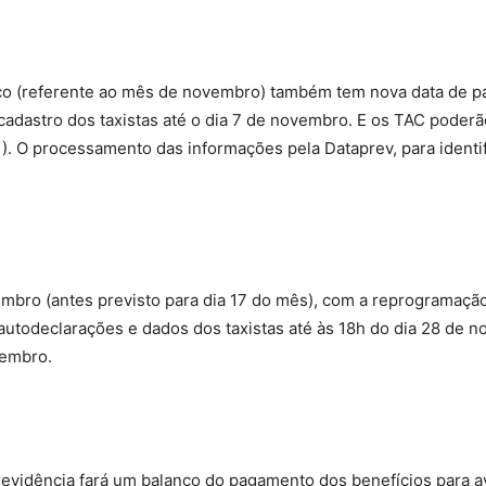
co (referente ao mês de novembro) também tem nova data de p
cadastro dos taxistas até o dia 7 de novembro. E os TAC poderã
). O processamento das informações pela Dataprev, para identif
bro (antes previsto para dia 17 do mês), com a reprogramação,
 autodeclarações e dados dos taxistas até às 18h do dia 28 de
zembro.
evidência fará um balanço do pagamento dos benefícios para av