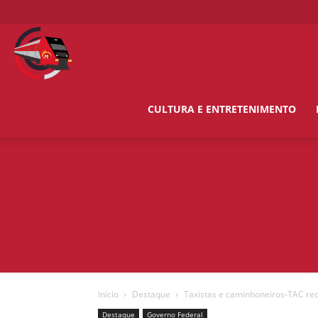
O
Metropolitano
CULTURA E ENTRETENIMENTO
News
Início
Destaque
Taxistas e caminhoneiros-TAC rece
Destaque
Governo Federal