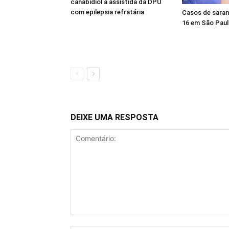
canabidiol a assistida da DPU
com epilepsia refratária
Casos de sara
16 em São Pau
DEIXE UMA RESPOSTA