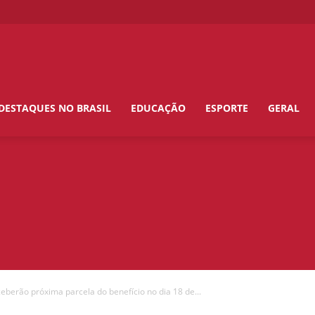
DESTAQUES NO BRASIL
EDUCAÇÃO
ESPORTE
GERAL
berão próxima parcela do benefício no dia 18 de...